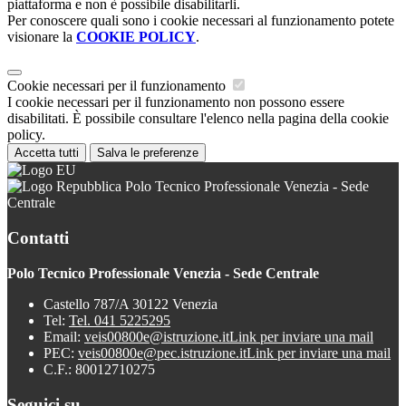
piattaforma e non è possibile disabilitarli.
Per conoscere quali sono i cookie necessari al funzionamento potete
visionare la
COOKIE POLICY
.
Cookie necessari per il funzionamento
I cookie necessari per il funzionamento non possono essere
disabilitati. È possibile consultare l'elenco nella pagina della cookie
policy.
Accetta tutti
Salva le preferenze
Polo Tecnico Professionale Venezia - Sede
Centrale
Contatti
Polo Tecnico Professionale Venezia - Sede Centrale
Castello 787/A 30122 Venezia
Tel:
Tel. 041 5225295
Email:
veis00800e@istruzione.it
Link per inviare una mail
PEC:
veis00800e@pec.istruzione.it
Link per inviare una mail
C.F.: 80012710275
Seguici su