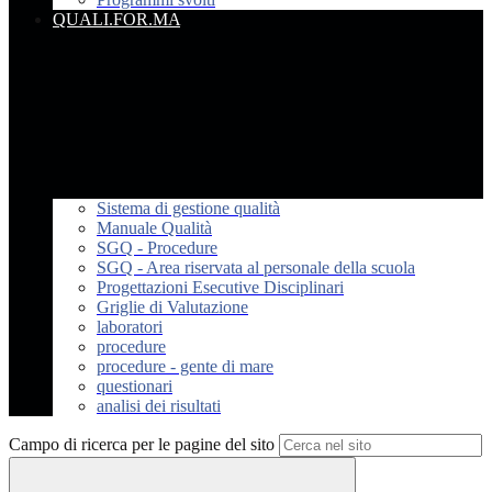
QUALI.FOR.MA
Sistema di gestione qualità
Manuale Qualità
SGQ - Procedure
SGQ - Area riservata al personale della scuola
Progettazioni Esecutive Disciplinari
Griglie di Valutazione
laboratori
procedure
procedure - gente di mare
questionari
analisi dei risultati
Campo di ricerca per le pagine del sito