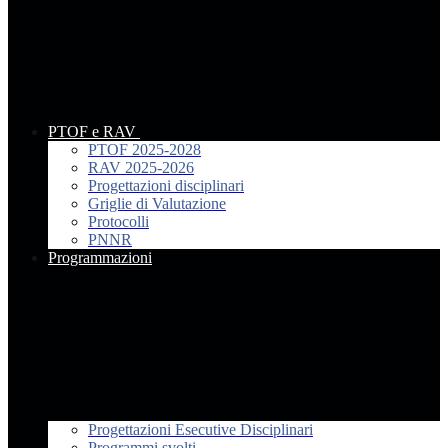
PTOF e RAV
PTOF 2025-2028
RAV 2025-2026
Progettazioni disciplinari
Griglie di Valutazione
Protocolli
PNNR
Programmazioni
Progettazioni Esecutive Disciplinari
Programmi svolti