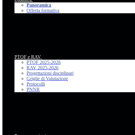
Panoramica
Offerta formativa
PTOF e RAV
PTOF 2025-2028
RAV 2025-2026
Progettazioni disciplinari
Griglie di Valutazione
Protocolli
PNNR