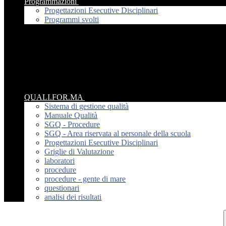
Programmazioni
Progettazioni Esecutive Disciplinari
Programmi svolti
QUALI.FOR.MA
Sistema di gestione qualità
Manuale Qualità
SGQ - Procedure
SGQ - Area riservata al personale della scuola
Progettazioni Esecutive Disciplinari
Griglie di Valutazione
laboratori
procedure
procedure - gente di mare
questionari
analisi dei risultati