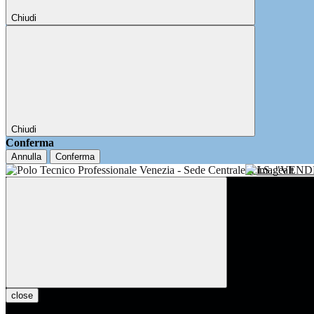
Chiudi
Chiudi
Conferma
Annulla
Conferma
I.I.S. "VE
close