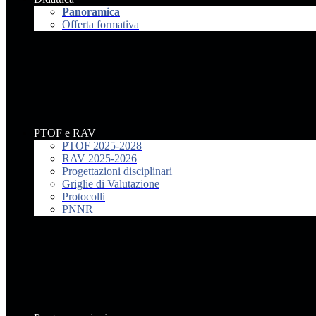
Panoramica
Offerta formativa
PTOF e RAV
PTOF 2025-2028
RAV 2025-2026
Progettazioni disciplinari
Griglie di Valutazione
Protocolli
PNNR