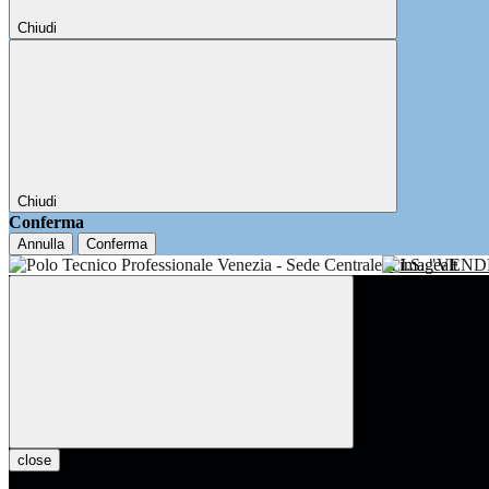
Chiudi
Chiudi
Conferma
Annulla
Conferma
I.I.S. "VE
close