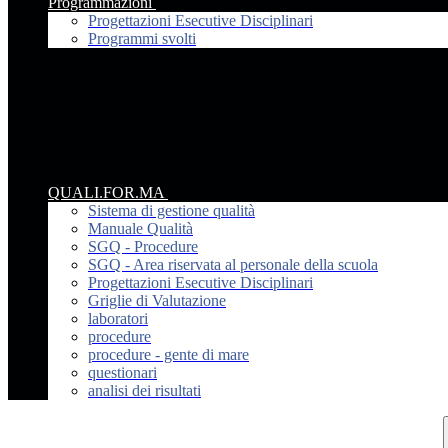
Programmazioni
Progettazioni Esecutive Disciplinari
Programmi svolti
QUALI.FOR.MA
Sistema di gestione qualità
Manuale Qualità
SGQ - Procedure
SGQ - Area riservata al personale della scuola
Progettazioni Esecutive Disciplinari
Griglie di Valutazione
laboratori
procedure
procedure - gente di mare
questionari
analisi dei risultati