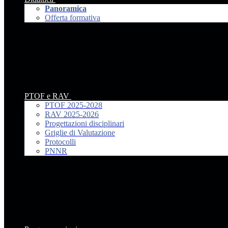
Panoramica
Offerta formativa
PTOF e RAV
PTOF 2025-2028
RAV 2025-2026
Progettazioni disciplinari
Griglie di Valutazione
Protocolli
PNNR