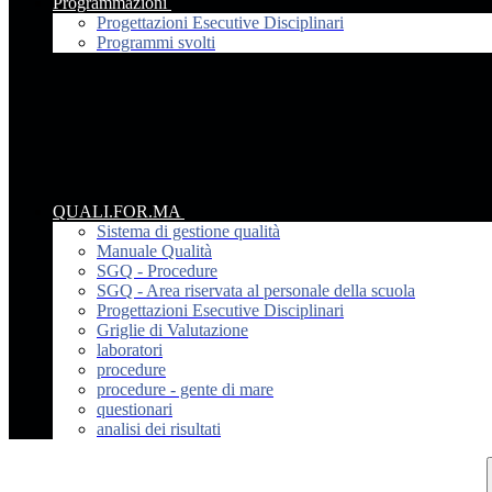
Programmazioni
Progettazioni Esecutive Disciplinari
Programmi svolti
QUALI.FOR.MA
Sistema di gestione qualità
Manuale Qualità
SGQ - Procedure
SGQ - Area riservata al personale della scuola
Progettazioni Esecutive Disciplinari
Griglie di Valutazione
laboratori
procedure
procedure - gente di mare
questionari
analisi dei risultati