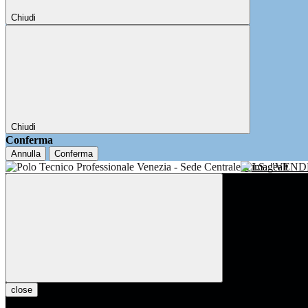
Chiudi
Chiudi
Conferma
Annulla
Conferma
I.I.S. "VE
close