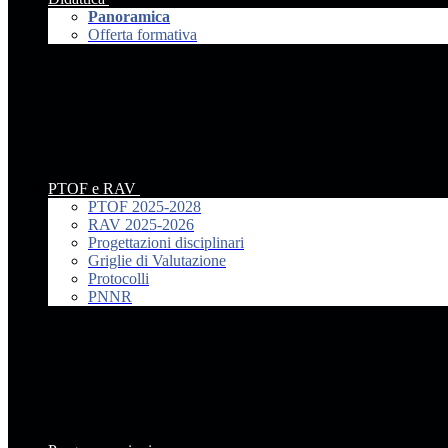
Panoramica
Offerta formativa
PTOF e RAV
PTOF 2025-2028
RAV 2025-2026
Progettazioni disciplinari
Griglie di Valutazione
Protocolli
PNNR