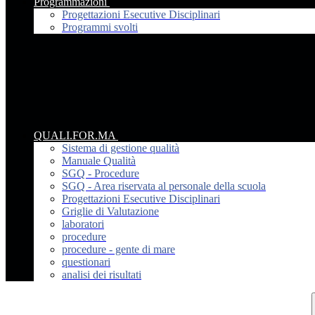
Programmazioni
Progettazioni Esecutive Disciplinari
Programmi svolti
QUALI.FOR.MA
Sistema di gestione qualità
Manuale Qualità
SGQ - Procedure
SGQ - Area riservata al personale della scuola
Progettazioni Esecutive Disciplinari
Griglie di Valutazione
laboratori
procedure
procedure - gente di mare
questionari
analisi dei risultati