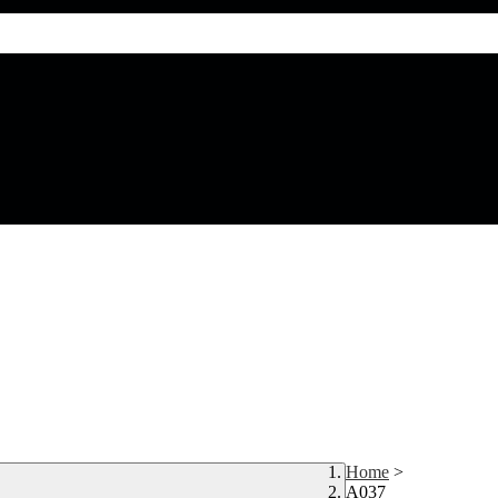
Home
>
A037