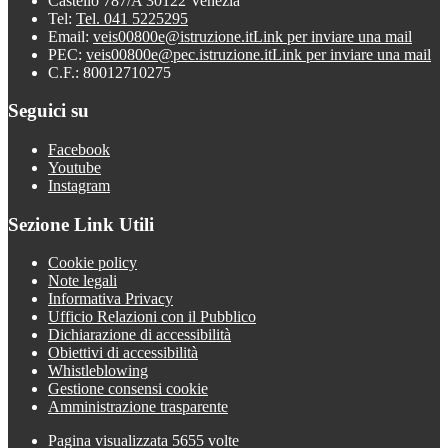
Castello 787/A 30122 Venezia
Tel:
Tel. 041 5225295
Email:
veis00800e@istruzione.it
Link per inviare una mail
PEC:
veis00800e@pec.istruzione.it
Link per inviare una mail
C.F.: 80012710275
Seguici su
Facebook
Youtube
Instagram
Sezione Link Utili
Cookie policy
Note legali
Informativa Privacy
Ufficio Relazioni con il Pubblico
Dichiarazione di accessibilità
Obiettivi di accessibilità
Whistleblowing
Gestione consensi cookie
Amministrazione trasparente
Pagina visualizzata
5655
volte