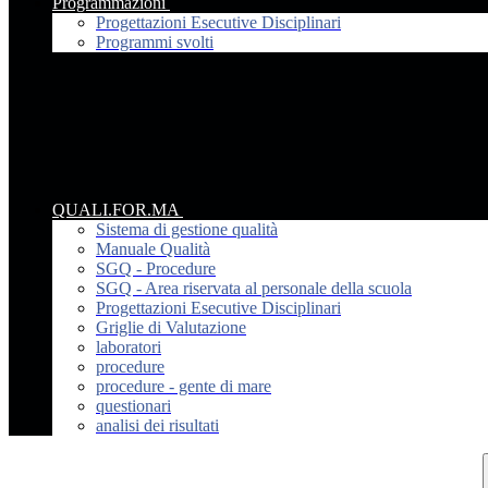
Programmazioni
Progettazioni Esecutive Disciplinari
Programmi svolti
QUALI.FOR.MA
Sistema di gestione qualità
Manuale Qualità
SGQ - Procedure
SGQ - Area riservata al personale della scuola
Progettazioni Esecutive Disciplinari
Griglie di Valutazione
laboratori
procedure
procedure - gente di mare
questionari
analisi dei risultati