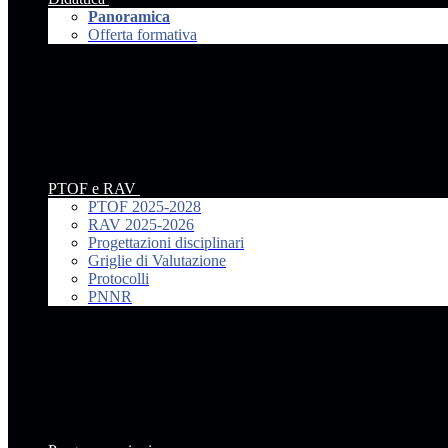
Panoramica
Offerta formativa
PTOF e RAV
PTOF 2025-2028
RAV 2025-2026
Progettazioni disciplinari
Griglie di Valutazione
Protocolli
PNNR