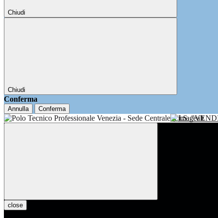
Chiudi
Chiudi
Conferma
Annulla
Conferma
I.I.S. "VE
close