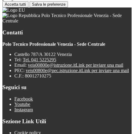
Accetta tutti
Salva le preferenze
Polo Tecnico Professionale Venezia - Sede
Centrale
Contatti
Polo Tecnico Professionale Venezia - Sede Centrale
Castello 787/A 30122 Venezia
Tel:
Tel. 041 5225295
Email:
veis00800e@istruzione.it
Link per inviare una mail
PEC:
veis00800e@pec.istruzione.it
Link per inviare una mail
C.F.: 80012710275
Seguici su
Facebook
Youtube
Instagram
Sezione Link Utili
Cookie policy