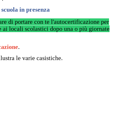
 scuola in presenza
e di portare con te l'autocertificazione per
 ai locali scolastici dopo una o più giornate
cazione
.
lustra le varie casistiche.