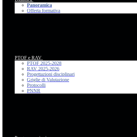
Panoramica
Offerta formativa
PTOF e RAV
PTOF 2025-2028
RAV 2025-2026
Progettazioni disciplinari
Griglie di Valutazione
Protocolli
PNNR