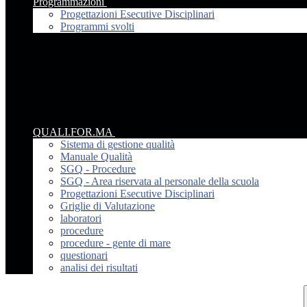
Programmazioni
Progettazioni Esecutive Disciplinari
Programmi svolti
QUALI.FOR.MA
Sistema di gestione qualità
Manuale Qualità
SGQ - Procedure
SGQ - Area riservata al personale della scuola
Progettazioni Esecutive Disciplinari
Griglie di Valutazione
laboratori
procedure
procedure - gente di mare
questionari
analisi dei risultati