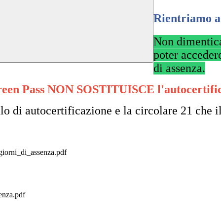
Rientriamo a
Non dimenticar
poter accedere
di assenza.
een Pass NON SOSTITUISCE l'autocertifi
o di autocertificazione e la circolare 21 che il
orni_di_assenza.pdf
enza.pdf