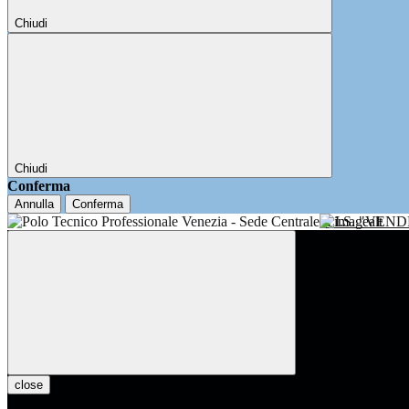
Chiudi
Chiudi
Conferma
Annulla
Conferma
I.I.S. "VE
close