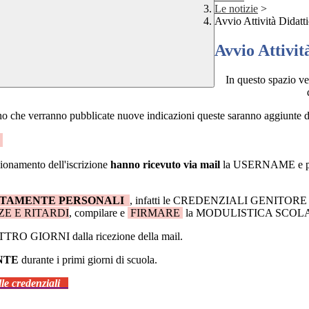
Le notizie
>
Avvio Attività Didatt
Avvio Attivit
In questo spazio ve
 che verranno pubblicate nuove indicazioni queste saranno aggiunte di
E
ionamento dell'iscrizione
hanno ricevuto via mail
la USERNAME e potr
TTAMENTE PERSONALI
, infatti le CREDENZIALI GENITORE 
E E RITARDI
, compilare e
FIRMARE
la MODULISTICA SCOL
ATTRO GIORNI dalla ricezione della mail.
NTE
durante i primi giorni di scuola.
elle credenziali