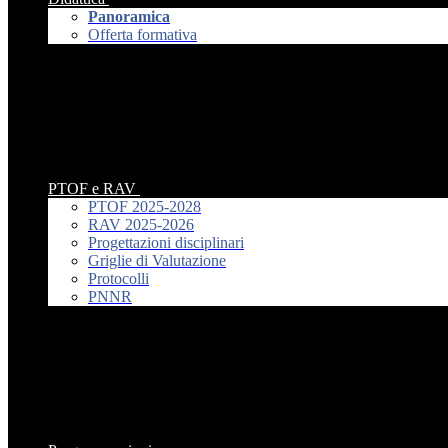
Panoramica
Offerta formativa
PTOF e RAV
PTOF 2025-2028
RAV 2025-2026
Progettazioni disciplinari
Griglie di Valutazione
Protocolli
PNNR