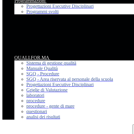
Programmazioni
Progettazioni Esecutive Disciplinari
Programmi svolti
QUALI.FOR.MA
Sistema di gestione qualità
Manuale Qualità
SGQ - Procedure
SGQ - Area riservata al personale della scuola
Progettazioni Esecutive Disciplinari
Griglie di Valutazione
laboratori
procedure
procedure - gente di mare
questionari
analisi dei risultati