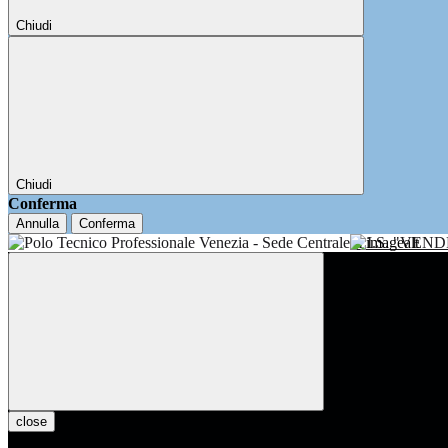
Chiudi
Chiudi
Conferma
Annulla
Conferma
I.I.S. "VE
close