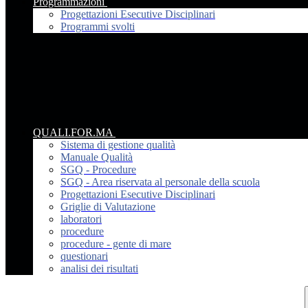
Programmazioni
Progettazioni Esecutive Disciplinari
Programmi svolti
QUALI.FOR.MA
Sistema di gestione qualità
Manuale Qualità
SGQ - Procedure
SGQ - Area riservata al personale della scuola
Progettazioni Esecutive Disciplinari
Griglie di Valutazione
laboratori
procedure
procedure - gente di mare
questionari
analisi dei risultati