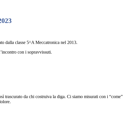
2023
zato dalla classe 5^A Meccatronica nel 2013.
ll’incontro
con i sopravvissuti.
sì trascurato da chi costruiva la diga. Ci
siamo misurati con i “come”
dolore.