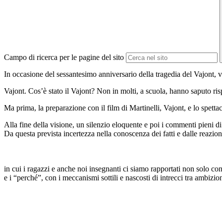
Campo di ricerca per le pagine del sito
In occasione del sessantesimo anniversario della tragedia del Vajont, 
Vajont. C
os’è stato il
Vajont?
Non in molti, a scuola, hanno
saputo ri
Ma prima, la preparazione con il film di Martinelli,
Vajont
, e lo spetta
Alla fine della visione, un silenzio eloquente e poi i commenti pieni d
Da questa prevista incertezza nella conoscenza dei fatti e dalle reazion
in cui
i ragazzi e anche noi insegnanti ci siamo rapportati non solo con 
e i “perché”, con i meccanismi sottili e nascosti di intrecci tra ambizio