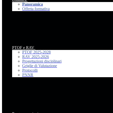
Panoramica
Offerta formativa
PTOF e RAV
PTOF 2025-2028
RAV 2025-2026
Progettazioni disciplinari
Griglie di Valutazione
Protocolli
PNNR