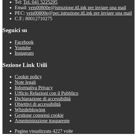
Tel:
Tel. 041 5225295
Email:
veis00800e@istruzione.it
Link per inviare una mail
PEC:
veis00800e@pec.istruzione.it
Link per inviare una mail
C.F.: 80012710275
Seguici su
Facebook
Youtube
Instagram
Sezione Link Utili
Cookie policy
Note legali
Informativa Privacy
Ufficio Relazioni con il Pubblico
Dichiarazione di accessibilità
Obiettivi di accessibilità
Whistleblowing
Gestione consensi cookie
Amministrazione trasparente
Pagina visualizzata
4227
volte