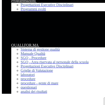
Programmazioni
Progettazioni Esecutive Disciplinari
Programmi svolti
QUALI.FOR.MA
Sistema di gestione qualità
Manuale Qualità
SGQ - Procedure
SGQ - Area riservata al personale della scuola
Progettazioni Esecutive Disciplinari
Griglie di Valutazione
laboratori
procedure
procedure - gente di mare
questionari
analisi dei risultati