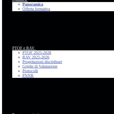
Panoramica
Offerta formativa
PTOF e RAV
PTOF 2025-2028
RAV 2025-2026
Progettazioni disciplinari
Griglie di Valutazione
Protocolli
PNNR