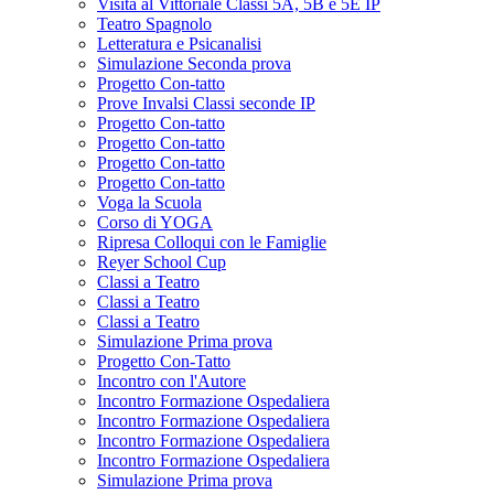
Visita al Vittoriale Classi 5A, 5B e 5E IP
Teatro Spagnolo
Letteratura e Psicanalisi
Simulazione Seconda prova
Progetto Con-tatto
Prove Invalsi Classi seconde IP
Progetto Con-tatto
Progetto Con-tatto
Progetto Con-tatto
Progetto Con-tatto
Voga la Scuola
Corso di YOGA
Ripresa Colloqui con le Famiglie
Reyer School Cup
Classi a Teatro
Classi a Teatro
Classi a Teatro
Simulazione Prima prova
Progetto Con-Tatto
Incontro con l'Autore
Incontro Formazione Ospedaliera
Incontro Formazione Ospedaliera
Incontro Formazione Ospedaliera
Incontro Formazione Ospedaliera
Simulazione Prima prova