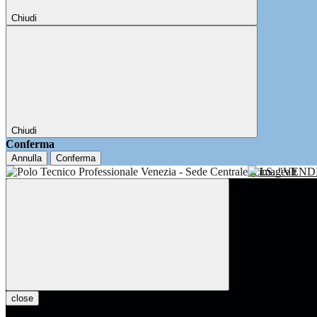
Chiudi
Chiudi
Conferma
Annulla
Conferma
I.I.S. "VE
close