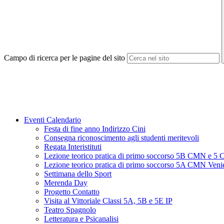
Campo di ricerca per le pagine del sito
Eventi Calendario
Festa di fine anno Indirizzo Cini
Consegna riconoscimento agli studenti meritevoli
Regata Interistituti
Lezione teorico pratica di primo soccorso 5B CMN e 5
Lezione teorico pratica di primo soccorso 5A CMN Veni
Settimana dello Sport
Merenda Day
Progetto Contatto
Visita al Vittoriale Classi 5A, 5B e 5E IP
Teatro Spagnolo
Letteratura e Psicanalisi