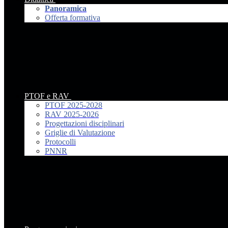
Panoramica
Offerta formativa
PTOF e RAV
PTOF 2025-2028
RAV 2025-2026
Progettazioni disciplinari
Griglie di Valutazione
Protocolli
PNNR