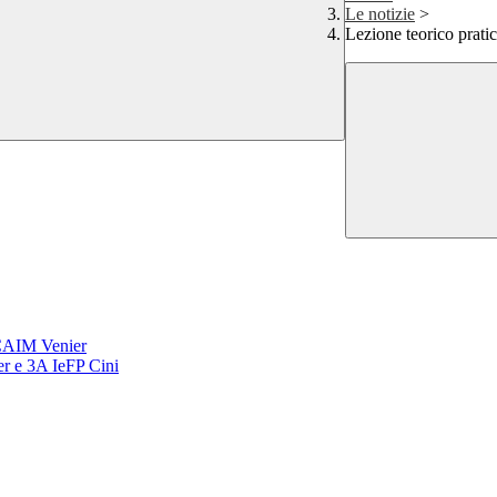
Le notizie
>
Lezione teorico prat
 CAIM Venier
er e 3A IeFP Cini