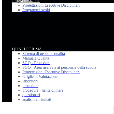
Programmazioni
Progettazioni Esecutive Disciplinari
Programmi svolti
QUALI.FOR.MA
Sistema di gestione qualità
Manuale Qualità
SGQ - Procedure
SGQ - Area riservata al personale della scuola
Progettazioni Esecutive Disciplinari
Griglie di Valutazione
laboratori
procedure
procedure - gente di mare
questionari
analisi dei risultati