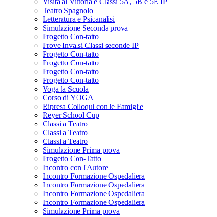
Visita al Vittoriale Classi 5A, 5B e 5E IP
Teatro Spagnolo
Letteratura e Psicanalisi
Simulazione Seconda prova
Progetto Con-tatto
Prove Invalsi Classi seconde IP
Progetto Con-tatto
Progetto Con-tatto
Progetto Con-tatto
Progetto Con-tatto
Voga la Scuola
Corso di YOGA
Ripresa Colloqui con le Famiglie
Reyer School Cup
Classi a Teatro
Classi a Teatro
Classi a Teatro
Simulazione Prima prova
Progetto Con-Tatto
Incontro con l'Autore
Incontro Formazione Ospedaliera
Incontro Formazione Ospedaliera
Incontro Formazione Ospedaliera
Incontro Formazione Ospedaliera
Simulazione Prima prova