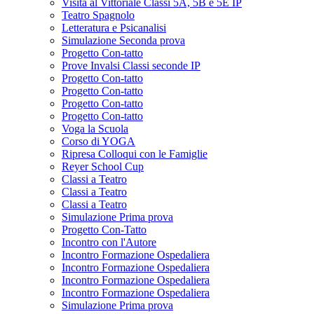
Visita al Vittoriale Classi 5A, 5B e 5E IP
Teatro Spagnolo
Letteratura e Psicanalisi
Simulazione Seconda prova
Progetto Con-tatto
Prove Invalsi Classi seconde IP
Progetto Con-tatto
Progetto Con-tatto
Progetto Con-tatto
Progetto Con-tatto
Voga la Scuola
Corso di YOGA
Ripresa Colloqui con le Famiglie
Reyer School Cup
Classi a Teatro
Classi a Teatro
Classi a Teatro
Simulazione Prima prova
Progetto Con-Tatto
Incontro con l'Autore
Incontro Formazione Ospedaliera
Incontro Formazione Ospedaliera
Incontro Formazione Ospedaliera
Incontro Formazione Ospedaliera
Simulazione Prima prova