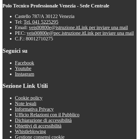
Polo Tecnico Professionale Venezia - Sede Centrale
Castello 787/A 30122 Venezia
Tel:
Tel. 041 5225295
Email:
veis00800e@istruzione.it
Link per inviare una mail
PEC:
veis00800e@pec.istruzione.it
Link per inviare una mail
C.F.: 80012710275
Seguici su
Facebook
Youtube
Instagram
Sezione Link Utili
Cookie policy
Note legali
Informativa Privacy
Ufficio Relazioni con il Pubblico
Dichiarazione di accessibilità
Obiettivi di accessibilità
Whistleblowing
Gestione consensi cookie