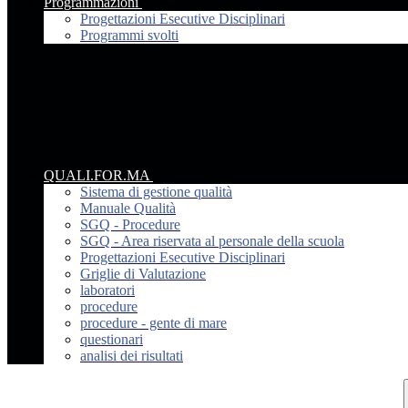
Programmazioni
Progettazioni Esecutive Disciplinari
Programmi svolti
QUALI.FOR.MA
Sistema di gestione qualità
Manuale Qualità
SGQ - Procedure
SGQ - Area riservata al personale della scuola
Progettazioni Esecutive Disciplinari
Griglie di Valutazione
laboratori
procedure
procedure - gente di mare
questionari
analisi dei risultati