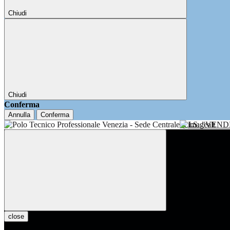
Chiudi
Chiudi
Conferma
Annulla
Conferma
I.I.S. "VE
close