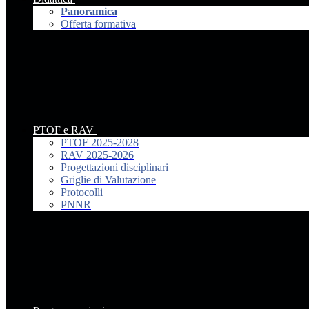
Panoramica
Offerta formativa
PTOF e RAV
PTOF 2025-2028
RAV 2025-2026
Progettazioni disciplinari
Griglie di Valutazione
Protocolli
PNNR