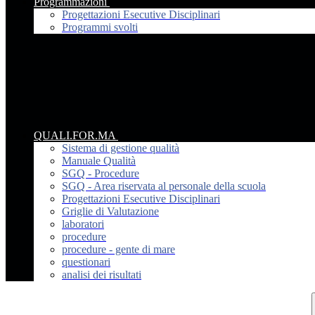
Programmazioni
Progettazioni Esecutive Disciplinari
Programmi svolti
QUALI.FOR.MA
Sistema di gestione qualità
Manuale Qualità
SGQ - Procedure
SGQ - Area riservata al personale della scuola
Progettazioni Esecutive Disciplinari
Griglie di Valutazione
laboratori
procedure
procedure - gente di mare
questionari
analisi dei risultati