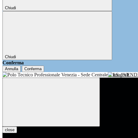
Chiudi
Chiudi
Conferma
Annulla
Conferma
I.I.S. "VE
close