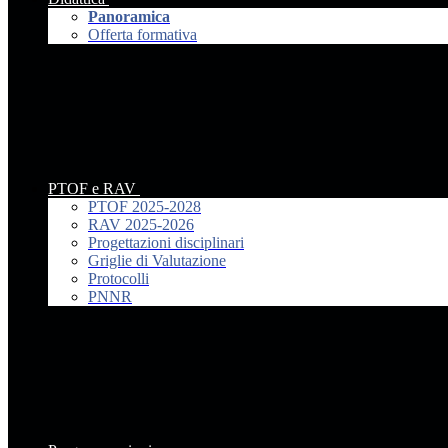
Panoramica
Offerta formativa
PTOF e RAV
PTOF 2025-2028
RAV 2025-2026
Progettazioni disciplinari
Griglie di Valutazione
Protocolli
PNNR