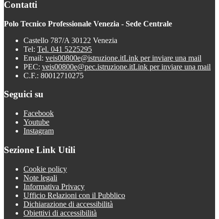
Contatti
Polo Tecnico Professionale Venezia - Sede Centrale
Castello 787/A 30122 Venezia
Tel:
Tel. 041 5225295
Email:
veis00800e@istruzione.it
Link per inviare una mail
PEC:
veis00800e@pec.istruzione.it
Link per inviare una mail
C.F.: 80012710275
Seguici su
Facebook
Youtube
Instagram
Sezione Link Utili
Cookie policy
Note legali
Informativa Privacy
Ufficio Relazioni con il Pubblico
Dichiarazione di accessibilità
Obiettivi di accessibilità