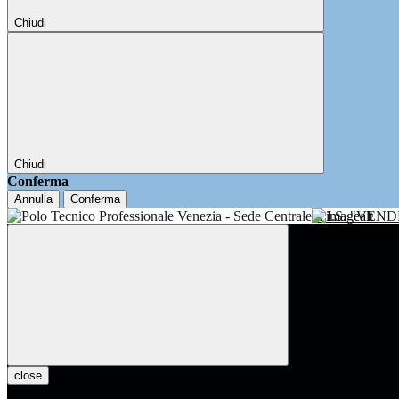
Chiudi
Chiudi
Conferma
Annulla
Conferma
I.I.S. "VE
close