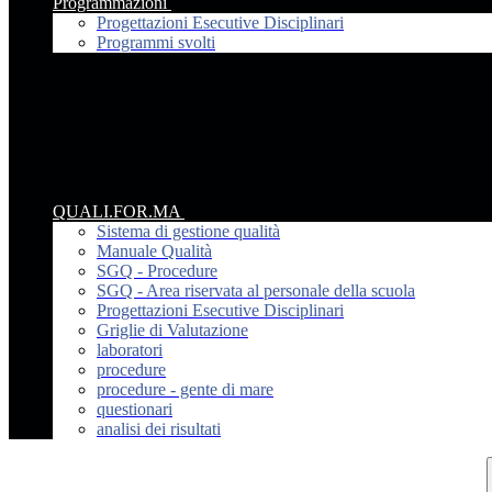
Programmazioni
Progettazioni Esecutive Disciplinari
Programmi svolti
QUALI.FOR.MA
Sistema di gestione qualità
Manuale Qualità
SGQ - Procedure
SGQ - Area riservata al personale della scuola
Progettazioni Esecutive Disciplinari
Griglie di Valutazione
laboratori
procedure
procedure - gente di mare
questionari
analisi dei risultati