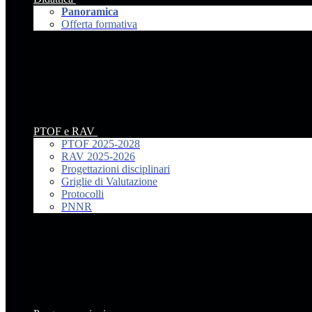
Panoramica
Offerta formativa
PTOF e RAV
PTOF 2025-2028
RAV 2025-2026
Progettazioni disciplinari
Griglie di Valutazione
Protocolli
PNNR