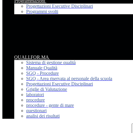
Programmazioni
Progettazioni Esecutive Disciplinari
Programmi svolti
QUALI.FOR.MA
Sistema di gestione qualità
Manuale Qualità
SGQ - Procedure
SGQ - Area riservata al personale della scuola
Progettazioni Esecutive Disciplinari
Griglie di Valutazione
laboratori
procedure
procedure - gente di mare
questionari
analisi dei risultati