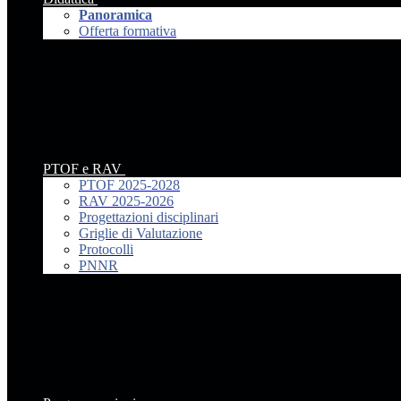
Panoramica
Offerta formativa
PTOF e RAV
PTOF 2025-2028
RAV 2025-2026
Progettazioni disciplinari
Griglie di Valutazione
Protocolli
PNNR