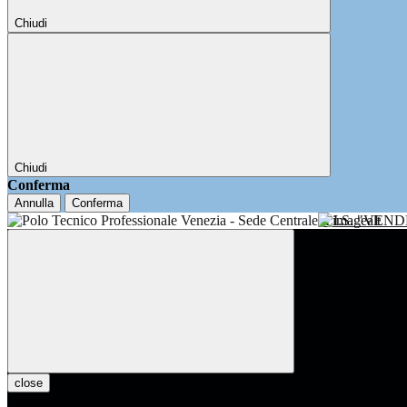
Chiudi
Chiudi
Conferma
Annulla
Conferma
I.I.S. "VE
close